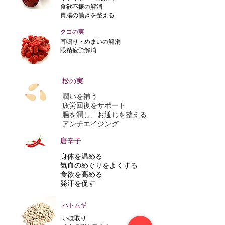
食欲不振の解消
胃腸の働きを整える
クコの実
耳鳴り・めまいの解消
眼精疲労解消
松の実
潤いを補う
疲労回復をサポート
腸を潤し、お通じを整える
アンチエイジング
唐辛子
身体を温める
気血のめぐりをよくする
食欲を高める
発汗を促す
ハトムギ
いぼ取り