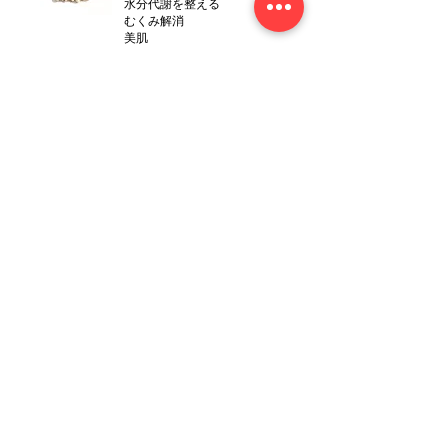
水分代謝を整える
むくみ解消
美肌
薬膳グラノーラ
54
0円(税込)
​ライ麦、玄米、オーツ麦を焼き上げたザクザク
食感の芳ばしいシリアルに、パイナップルなど
南国系のドライフルーツ、3種のナッツ、薬膳