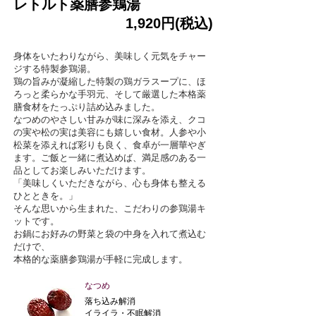
レトルト薬膳参鶏湯
1,920円(税込)
身体をいたわりながら、美味しく元気をチャー
ジする特製参鶏湯。
鶏の旨みが凝縮した特製の鶏ガラスープに、ほ
ろっと柔らかな手羽元、そして厳選した本格薬
膳食材をたっぷり詰め込みました。
なつめのやさしい甘みが味に深みを添え、クコ
の実や松の実は美容にも嬉しい食材。人参や小
松菜を添えれば彩りも良く、食卓が一層華やぎ
ます。ご飯と一緒に煮込めば、満足感のある一
品としてお楽しみいただけます。
「美味しくいただきながら、心も身体も整える
ひとときを。」
そんな思いから生まれた、こだわりの参鶏湯キ
ットです。
お鍋にお好みの野菜と袋の中身を入れて煮込む
だけで、
本格的な薬膳参鶏湯が手軽に完成します。
なつめ
落ち込み解消
イライラ・不眠解消