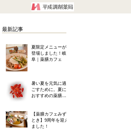
最新記事
夏限定メニューが
登場しました！岐
阜｜薬膳カフェ
暑い夏を元気に過
ごすために。夏に
おすすめの薬膳食
材をご紹介！
【薬膳カフェみず
とき】9周年を迎え
ました！