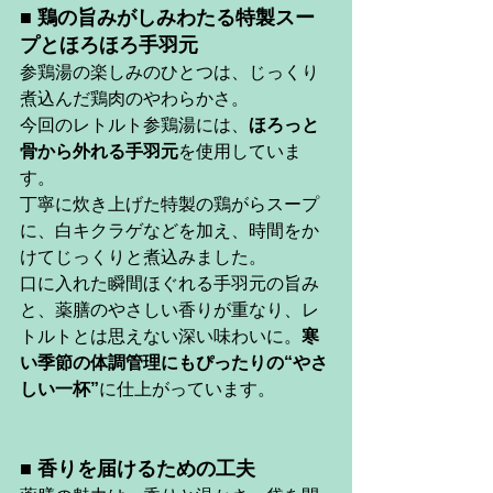
■ 
鶏の旨みがしみわたる特製スー
プとほろほろ手羽元
参鶏湯の楽しみのひとつは、じっくり
煮込んだ鶏肉のやわらかさ。
今回のレトルト参鶏湯には、
ほろっと
骨から外れる手羽元
を使用していま
す。
丁寧に炊き上げた特製の鶏がらスープ
に、白キクラゲなどを加え、時間をか
けてじっくりと煮込みました。
口に入れた瞬間ほぐれる手羽元の旨み
と、薬膳のやさしい香りが重なり、レ
トルトとは思えない深い味わいに。
寒
い季節の体調管理にもぴったりの“やさ
しい一杯”
に仕上がっています。
■ 
香りを届けるための工夫